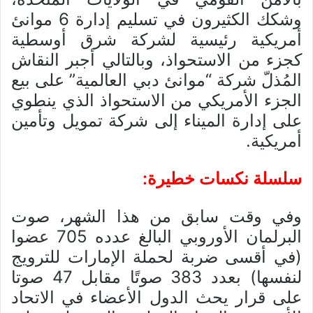
وشكك الكثيرون في تسليم إدارة 6 موانئ
أمريكية رئيسية لشركة شرق أوسطية
كجزء من الاستحواذ، وبالتالي أجبر النقاش
المُذلّ شركة “موانئ دبي العالمية” على بيع
الجزء الأمريكي من الاستحواذ الذي ينطوي
على إدارة الميناء إلى شركة تمويل وتأمين
أمريكية.
سلسلة نكسات خطيرة:
وفي وقت سابق من هذا الشهر، صوت
البرلمان الأوروبي البالغ عدده 705 عضوا
(في أقسى ضربة لحملة الإمارات للترويج
لنفسها) بعدد 383 صوتًا مقابل 47 صوتا
على قرار يحث الدول الأعضاء في الاتحاد