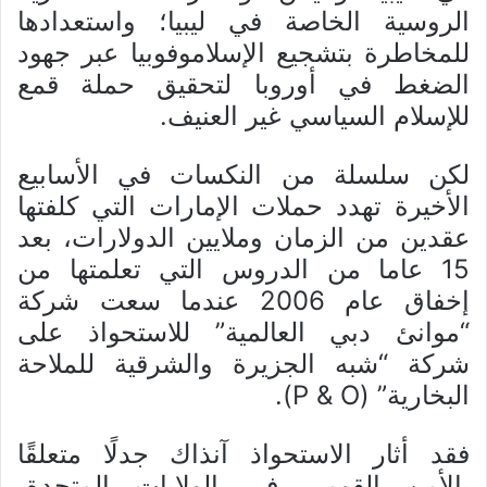
الروسية الخاصة في ليبيا؛ واستعدادها
للمخاطرة بتشجيع الإسلاموفوبيا عبر جهود
الضغط في أوروبا لتحقيق حملة قمع
للإسلام السياسي غير العنيف.
لكن سلسلة من النكسات في الأسابيع
الأخيرة تهدد حملات الإمارات التي كلفتها
عقدين من الزمان وملايين الدولارات، بعد
15 عاما من الدروس التي تعلمتها من
إخفاق عام 2006 عندما سعت شركة
“موانئ دبي العالمية” للاستحواذ على
شركة “شبه الجزيرة والشرقية للملاحة
البخارية” (P & O).
فقد أثار الاستحواذ آنذاك جدلًا متعلقًا
بالأمن القومي في الولايات المتحدة،