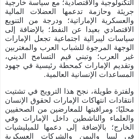
التكنولوجية والاقتصادية؛ مع سياسة خارجية
جريئة وحازمة تدعمها العضلات المالية
والعسكرية الإماراتية؛ ودرجة من التنويع
الاقتصادي بعيدا عن النفط؛ بالإضافة إلى
سياسات ليبرالية اجتماعية تجعل الإمارات
الوجهة المرجوة للشباب العرب والمغتربين
غير العرب؛ وتبني قيم التسامح الديني،
وتقديم الإمارات كمحطة رئيسية في جهود
المساعدات الإنسانية العالمية.
ولفترة طويلة، نجح هذا الترويج في تشتيت
انتقادات انتهاكات الإمارات لحقوق الإنسان
محليًا؛ ومراقبتها للمعارضين من الصحفيين
والعلماء والناشطين داخل الإمارات وفي
الخارج؛ بالإضافة إلى دعمها للميليشيات
في ليبيا واليمن والشركات العسكرية