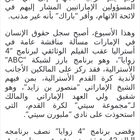
المسؤولين الإماراتيين المشار إليهم في
لائحة الاتهام، وأقر “باراك” بأنه غير مذنب.
وهذا الأسبوع، أصبح سجل حقوق الإنسان
في الإمارات مسألة مناقشة عامة في
أستراليا عقب الفيلم الوثائقي لبرنامج “4
زوايا”، وهو برنامج بارز لشبكة “ABC”
الأسترالية، فقد ركز على المالكين الأجانب
لأندية كرة القدم الأسترالية، بمن فيهم
الشيخ الإماراتي “منصور بن زايد”، وهو
شقيق ولي العهد الإماراتي والمالك
لـ”مجموعة سيتي” لكرة القدم، التي
استحوذت على نادي “ملبورن سيتي”.
وقضى برنامج “4 زوايا” نصف برنامجه