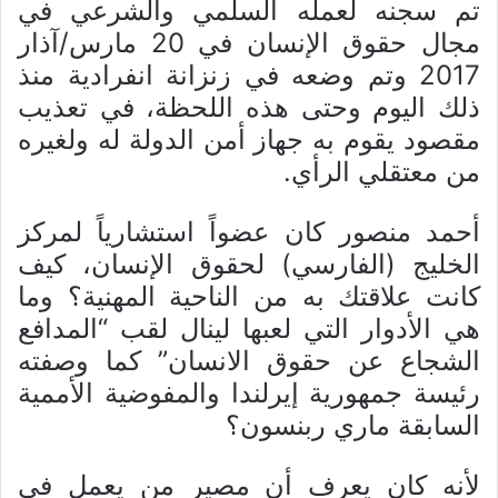
تم سجنه لعمله السلمي والشرعي في
مجال حقوق الإنسان في 20 مارس/آذار
2017 وتم وضعه في زنزانة انفرادية منذ
ذلك اليوم وحتى هذه اللحظة، في تعذيب
مقصود يقوم به جهاز أمن الدولة له ولغيره
من معتقلي الرأي.
أحمد منصور كان عضواً استشارياً لمركز
الخليج (الفارسي) لحقوق الإنسان، كيف
كانت علاقتك به من الناحية المهنية؟ وما
هي الأدوار التي لعبها لينال لقب “المدافع
الشجاع عن حقوق الانسان” كما وصفته
رئيسة جمهورية إيرلندا والمفوضية الأممية
السابقة ماري ربنسون؟
لأنه كان يعرف أن مصير من يعمل في