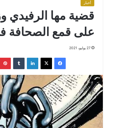
أخبار
قضية مها الرفيدي وز
على قمع الصحافة ف
27 يوليو، 2021
فيسبوك
X
لينكدإن