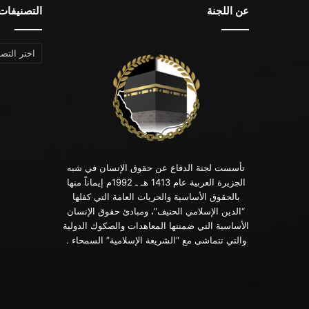
عن اللجنة
التصنيفات
التصنيفات
تأسست لجنة الدفاع عن حقوق الإنسان في شبه
الجزيرة العربية عام 1413 هـ ـ 1992م إيماناً منها
بالحقوق الأساسية والحريات العامة التي كفلها
“الدين الإسلامي الحنيف”، ومبادئ حقوق الإنسان
الأساسية التي ضمنتها المعاهدات والصكوك الدولية
والتي تتماشى مع “الشريعة الإسلامية” السمحاء .