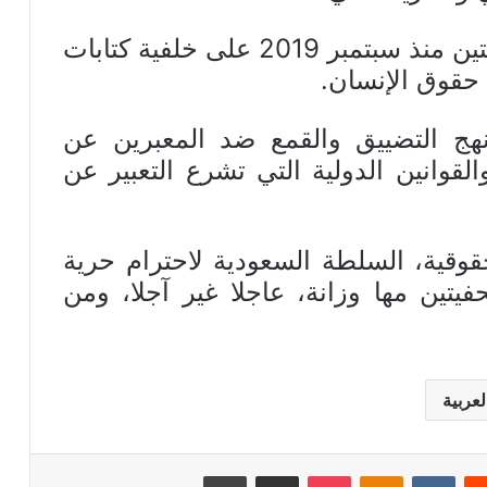
وتواصل السلطات اعتقال الصحافيتين منذ سبتمبر 2019 على خلفية كتابات
حقوق الإنسان.
هج التضييق والقمع ضد المعبرين عن
القوانين الدولية التي تشرع التعبير عن
قوقية، السلطة السعودية لاحترام حرية
فيتين مها وزانة، عاجلا غير آجلا، ومن
عربية
ريست
بوكيت
Odnoklassniki
مشاركة عبر البريد
طباعة