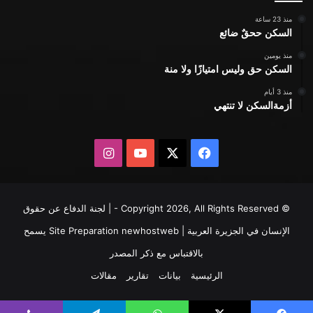
منذ 23 ساعة
السكن ححقٌ ضائع
منذ يومين
السكن حق وليس امتيازًا ولا منة
منذ 3 أيام
أزمةالسكن لا تنتهي
X
فيسبوك
يوتيوب
انستقرام
© Copyright 2026, All Rights Reserved - | لجنة الدفاع عن حقوق
الإنسان في الجزيرة العربية | Site Preparation
newhostweb
يسمح
بالاقتباس مع ذكر المصدر
الرئيسية
بيانات
تقارير
مقالات