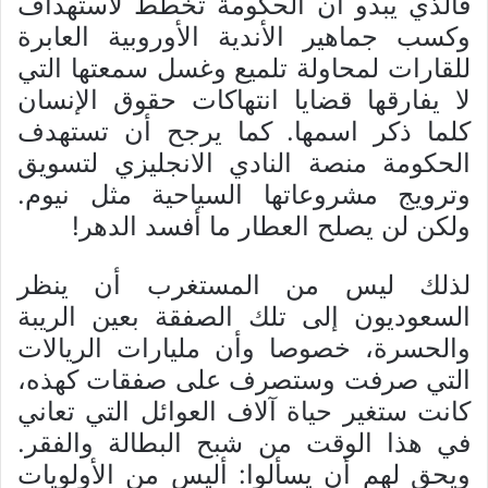
فالذي يبدو أن الحكومة تخطط لاستهداف
وكسب جماهير الأندية الأوروبية العابرة
للقارات لمحاولة تلميع وغسل سمعتها التي
لا يفارقها قضايا انتهاكات حقوق الإنسان
كلما ذكر اسمها. كما يرجح أن تستهدف
الحكومة منصة النادي الانجليزي لتسويق
وترويج مشروعاتها السياحية مثل نيوم.
ولكن لن يصلح العطار ما أفسد الدهر!
لذلك ليس من المستغرب أن ينظر
السعوديون إلى تلك الصفقة بعين الريبة
والحسرة، خصوصا وأن مليارات الريالات
التي صرفت وستصرف على صفقات كهذه،
كانت ستغير حياة آلاف العوائل التي تعاني
في هذا الوقت من شبح البطالة والفقر.
ويحق لهم أن يسألوا: أليس من الأولويات