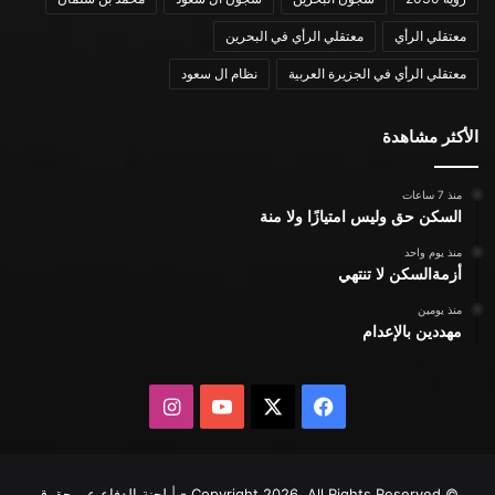
معتقلي الرأي
معتقلي الرأي في البحرين
معتقلي الرأي في الجزيرة العربية
نظام ال سعود
الأكثر مشاهدة
منذ 7 ساعات
السكن حق وليس امتيازًا ولا منة
منذ يوم واحد
أزمةالسكن لا تنتهي
منذ يومين
مهددين بالإعدام
X
فيسبوك
يوتيوب
انستقرام
© Copyright 2026, All Rights Reserved - | لجنة الدفاع عن حقوق