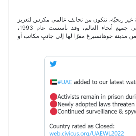
غير ربحيّة، تتكون من تحالف عالمي مكرس لتعزيز
عمل المواطنين داخلَ المُجتمع المدني في جميع أنحاء العالم، وقد تأسست عام 1993،
1 بلدا، فيما تتخذُ من مدينة جوهانسبرغ مقرًا لها إلى جانبِ مكاتب أو