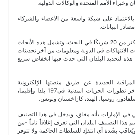
بالاعتماد على شبكة واسعة من الأعضاء والشركاء
ادر البيانات.
إذ توضع القائمة من خلال تعاون بحثي بين أكثر من 20 شريكًا في البحث، وتشمل هذه الأبحاث
حدث الانتهاكات في الدولة ومعلومات من آخر تحديثات
 هذه لتحديد البلدان التي حدث فيها انخفاض سريع
راقبة الجديدة عن طريق منصتها الإلكترونية
“سيفيكوس مونيتور”، وهي منصة تتعقّب آخر تطورات الحريات المدنية في197 بلدا وإقليما،
سلفادور، روسيا، الهند، كازاخستان وتونس.
في الإمارات بأنه مغلق، ويدخل في هذا التصنيف
دةً ما يضم هذا التصنيف البلدان التي تعرف إغلاقاً تاماً -من
عاقَب بشّدة أي انتقاٍد للسلطات الحاكمة ولا تتوفر