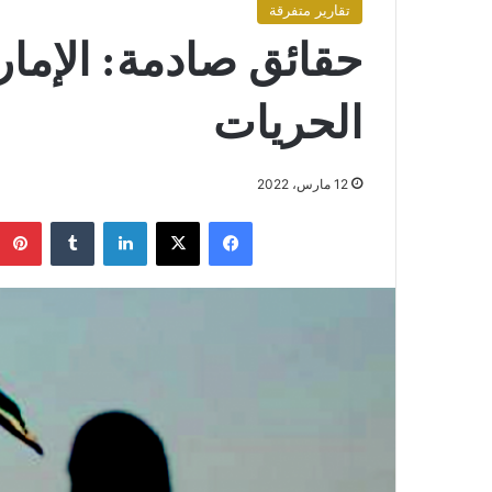
تقارير متفرقة
حقائق صادمة: الإما
الحريات
12 مارس، 2022
فيسبوك
X
لينكدإن