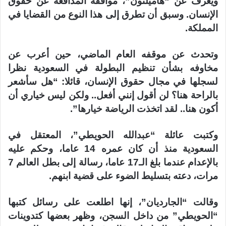
ويعرف عن “هاميلتون”، مواقفه المدافعة عن حقوق
الإنسان. وسبق أن تطرق إلى هذا النوع من القضايا في
المملكة.
وتحدث عن موقفه العام الماضي، حين أعرب عن
مخاوفه بشأن تنظيم البطولة في السعودية نظرا
لسجلها في مجال حقوق الإنسان، قائلا: “هل سأشعر
بالراحة هنا؟ لن أقول إنني أفعل.. ولكن ليس خياري أن
أكون هنا.. لقد اتخذت الرياضة خيارها”.
وكتبت عائلة “عبدالله الحويطي”، المعتقل في
السعودية منذ أن كان عمره 14 عاما، وحكم عليه
بالإعدام عندما بلغ الـ17 عاما، رسالة إلى بطل العالم 7
مرات، دعته بتسليط الضوء على قضية ابنهم.
وقالت “الجارديان”، إنها اطلعت على رسائل كتبها
“الحويطي” من داخل السجن، وظهر بعضها كتدوينات