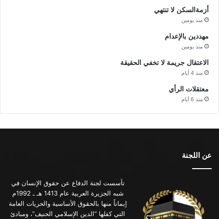
أزمةالسكن لا تنتهي
منذ يومين
مهددين بالإعدام
منذ يومين
الاعتقال جريمة لا تخفي الحقيقة
منذ 4 أيام
معتقلات الرأي
منذ 6 أيام
عن اللجنة
تأسست لجنة الدفاع عن حقوق الإنسان في
شبه الجزيرة العربية عام 1413 هـ ـ 1992م
إيماناً منها بالحقوق الأساسية والحريات العامة
التي كفلها “الدين الإسلامي الحنيف”، ومبادئ