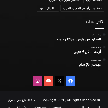
معتقلي الرأي في الجزيرة العربية
نظام ال سعود
الأكثر مشاهدة
منذ 17 ساعة
السكن حق وليس امتيازًا ولا منة
منذ يومين
أزمةالسكن لا تنتهي
منذ يومين
مهددين بالإعدام
X
فيسبوك
يوتيوب
انستقرام
© Copyright 2026, All Rights Reserved - | لجنة الدفاع عن حقوق
الإنسان في الجزيرة العربية | Site Preparation
newhostweb
يسمح