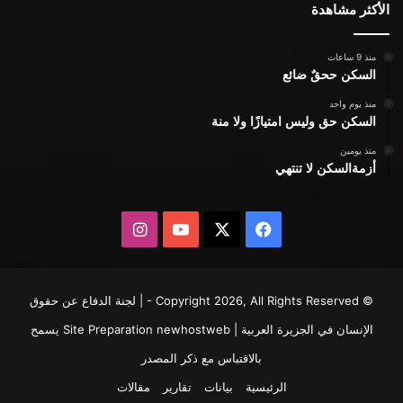
الأكثر مشاهدة
منذ 9 ساعات
السكن ححقٌ ضائع
منذ يوم واحد
السكن حق وليس امتيازًا ولا منة
منذ يومين
أزمةالسكن لا تنتهي
X
فيسبوك
يوتيوب
انستقرام
© Copyright 2026, All Rights Reserved - | لجنة الدفاع عن حقوق
الإنسان في الجزيرة العربية | Site Preparation
newhostweb
يسمح
بالاقتباس مع ذكر المصدر
الرئيسية
بيانات
تقارير
مقالات