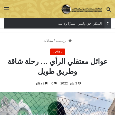
بحث عن
الق
السكن حق وليس امتيازًا ولا منة
الرئيسية
/
مقالات
مقالات
عوائل معتقلي الرأي … رحلة شاقة
وطريق طويل
3 مايو، 2022
0
2 دقائق