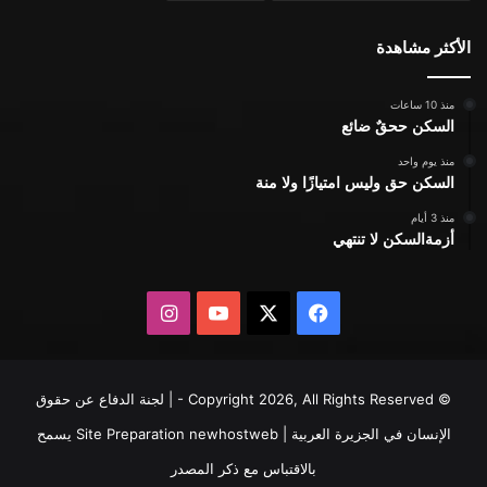
الأكثر مشاهدة
منذ 10 ساعات
السكن ححقٌ ضائع
منذ يوم واحد
السكن حق وليس امتيازًا ولا منة
منذ 3 أيام
أزمةالسكن لا تنتهي
X
فيسبوك
يوتيوب
انستقرام
© Copyright 2026, All Rights Reserved - | لجنة الدفاع عن حقوق
الإنسان في الجزيرة العربية | Site Preparation
newhostweb
يسمح
بالاقتباس مع ذكر المصدر