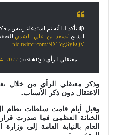
🔴 تأكد لنا أنه تم استدعاء رئيس محك
الشيخ
#سعد_بن_علي_الشدي
للتحقي
pic.twitter.com/NXTqgSyEQV
— معتقلي الرأي (@m3takl)
14, 2022
وذكر معتقلي الرأي من خلال تغ
الاعتقال دون ذكر الأسباب.
وقبل أيام قامت سلطات نظام ال
الخيانة العظمى فما صدرت قرار
العام بالنيابة العامة إلى وزارة