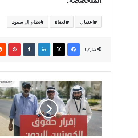
المتخصصة.
اعتقال
قضاة
نظام ال سعود
فيسبوك
X
لينكدإن
بينتي
شاركها