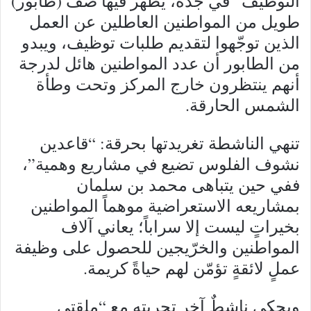
التوظيف” في جدة، يظهر فيها صف (طابور)
طويل من المواطنين العاطلين عن العمل
الذين توجّهوا لتقديم طلبات توظيف، ويبدو
من الطابور أن عدد المواطنين هائل لدرجة
أنهم ينتظرون خارج المركز وتحت وطأة
الشمس الحارقة.
تنهي الناشطة تغريدتها بحرقة: “قاعدين
نشوف الفلوس تضيع في مشاريع وهمية”،
ففي حين يتباهى محمد بن سلمان
بمشاريعه الاستعراضية موهماً المواطنين
بخيراتٍ ليست إلا سراباً؛ يعاني آلاف
المواطنين والخرّيجين للحصول على وظيفة
عملٍ لائقةٍ تؤمّن لهم حياةً كريمة.
ويحكي ناشطٌ آخر تجربته مع “ملقتى