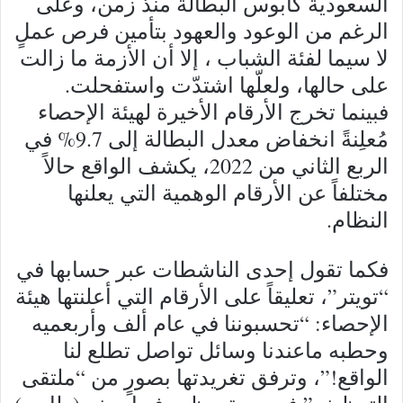
السعودية كابوس البطالة منذ زمن، وعلى
الرغم من الوعود والعهود بتأمين فرص عملٍ
لا سيما لفئة الشباب ، إلا أن الأزمة ما زالت
على حالها، ولعلّها اشتدّت واستفحلت.
فبينما تخرج الأرقام الأخيرة لهيئة الإحصاء
مُعلِنةً انخفاض معدل البطالة إلى 9.7% في
الربع الثاني من 2022، يكشف الواقع حالاً
مختلفاً عن الأرقام الوهمية التي يعلنها
النظام.
فكما تقول إحدى الناشطات عبر حسابها في
“تويتر”، تعليقاً على الأرقام التي أعلنتها هيئة
الإحصاء: “تحسبوننا في عام ألف وأربعميه
وحطبه ماعندنا وسائل تواصل تطلع لنا
الواقع!”، وترفق تغريدتها بصورٍ من “ملتقى