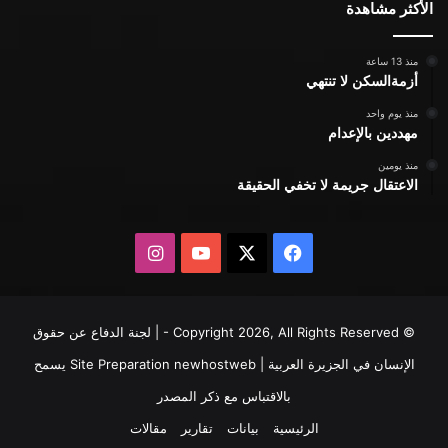
الأكثر مشاهدة
منذ 13 ساعة
أزمةالسكن لا تنتهي
منذ يوم واحد
مهددين بالإعدام
منذ يومين
الاعتقال جريمة لا تخفي الحقيقة
X
فيسبوك
يوتيوب
انستقرام
© Copyright 2026, All Rights Reserved - | لجنة الدفاع عن حقوق
الإنسان في الجزيرة العربية | Site Preparation
newhostweb
يسمح
بالاقتباس مع ذكر المصدر
الرئيسية
بيانات
تقارير
مقالات