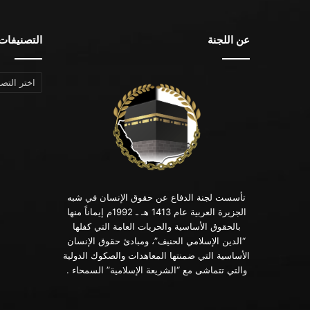
عن اللجنة
التصنيفات
التصنيفات
تأسست لجنة الدفاع عن حقوق الإنسان في شبه
الجزيرة العربية عام 1413 هـ ـ 1992م إيماناً منها
بالحقوق الأساسية والحريات العامة التي كفلها
“الدين الإسلامي الحنيف”، ومبادئ حقوق الإنسان
الأساسية التي ضمنتها المعاهدات والصكوك الدولية
والتي تتماشى مع “الشريعة الإسلامية” السمحاء .