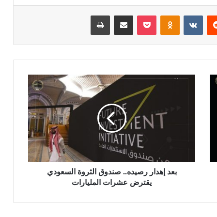
ريست
بوكيت
Odnoklassniki
مشاركة عبر البريد
طباعة
بعد إهدار رصيده.. صندوق الثروة السعودي
يقترض عشرات المليارات