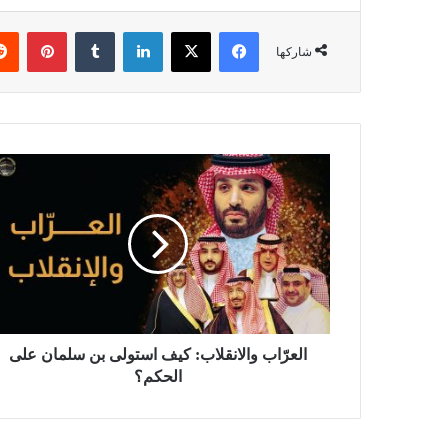
فيسبوك
X
لينكدإن
بينتي
شاركها
العرّاب والانقلاب: كيف استولى بن سلمان على
الحكم؟