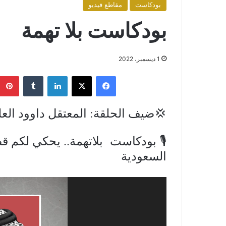
بودكاست
مقاطع فيديو
بودكاست بلا تهمة
1 ديسمبر، 2022
فيسبوك
X
لينكدإن
💢ضيف الحلقة: المعتقل داوود الع
🎙 بودكاست بلاتهمة.. يحكي لكم 
السعودية
مشغل
الفيديو