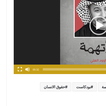
00:32
همة
بودكاست
حقوق الانسان