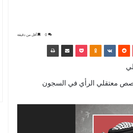
0
أقل من دقيقة
بينتيريست
بوكيت
Odnoklassniki
مشاركة عبر البريد
طباعة
لي
قصص معتقلي الرأي في السجون