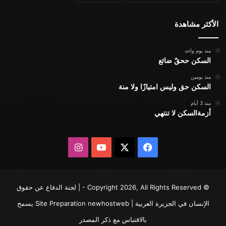
الأكثر مشاهدة
منذ يوم واحد
السكن ححقٌ ضائع
منذ يومين
السكن حق وليس امتيازًا ولا منة
منذ 3 أيام
أزمةالسكن لا تنتهي
X
فيسبوك
يوتيوب
انستقرام
© Copyright 2026, All Rights Reserved - | لجنة الدفاع عن حقوق
الإنسان في الجزيرة العربية | Site Preparation
newhostweb
يسمح
بالاقتباس مع ذكر المصدر