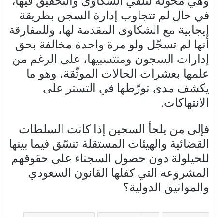
وهي مخوّلة لتلقّي الشكاوى والتحقيق فيها،
في حال لم تتجاوب إدارة السجن بطريقة
إيجابية مع الشكاوى المقدمة لها، وللمفارقة
أنها لم تسجّل ولو مرة واحدة مخالفة بحق
إدارات السجون ومنتسبيها، على الرغم من
علمها بعشرات الحالات الموثّقة، وهو ما
يكشف مدى تورّطها في التستر على
الانتهاكات.
فإلى من يلجأ السجين إذا كانت السلطات
القضائية والهيئات المستقلة تنسّق فيما بينها
للحيلولة دون حصول السجناء على حقوقهم
المشروعة التي كفلها القانون السعودي
والمواثيق الدولية؟