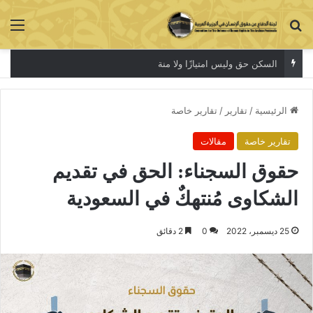
بحث عن
الق
السكن حق وليس امتيازًا ولا منة
الرئيسية
/
تقارير
/
تقارير خاصة
تقارير خاصة
مقالات
حقوق السجناء: الحق في تقديم
الشكاوى مُنتهكٌ في السعودية
25 ديسمبر، 2022
0
2 دقائق