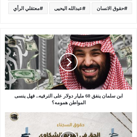
حقوق الانسان
عبدالله اليحيى
معتقلي الرأي
ابن سلمان ينفق 60 مليار دولار على الترفيه.. فهل ينسى
المواطن همومه؟