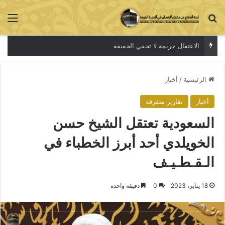
بحث عن
الق
الاعتقال جريمة لا تخفي الحقيقة
الرئيسية
/
أخبار
أخبار
تقارير متفرقة
السعودیة تعتقل الشيخ حسن
الخويلدي أحد أبرز الخطباء في
الـقـطـيـف
18 يناير، 2023
0
دقيقة واحدة