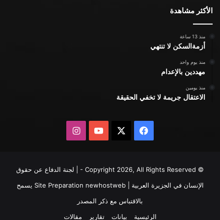
الأكثر مشاهدة
منذ 13 ساعة
أزمةالسكن لا تنتهي
منذ يوم واحد
مهددين بالإعدام
منذ يومين
الاعتقال جريمة لا تخفي الحقيقة
X
فيسبوك
يوتيوب
انستقرام
© Copyright 2026, All Rights Reserved - | لجنة الدفاع عن حقوق
الإنسان في الجزيرة العربية | Site Preparation
newhostweb
يسمح
بالاقتباس مع ذكر المصدر
الرئيسية
بيانات
تقارير
مقالات