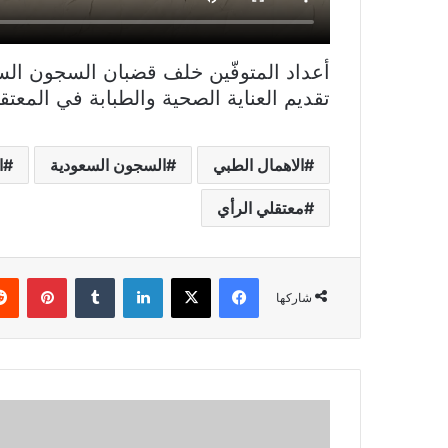
أعداد المتوفّين خلف قضبان السجون ال
تقديم العناية الصحية والطبابة في المعتق
الاهمال الطبي
السجون السعودية
ا
معتقلي الرأي
فيسبوك
X
لينكدإن
بينتي
شاركها