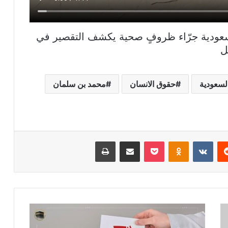
سعودية جرّاء ظروفٍ صحية يكشف التقصير في
ل
لسعودية
حقوق الانسان
محمد بن سلمان
ريست
بوكيت
Odnoklassniki
مشاركة عبر البريد
طباعة