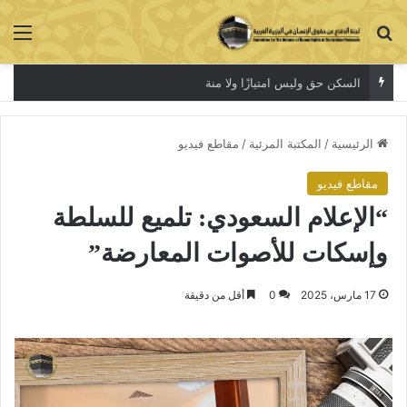
بحث عن
الق
السكن حق وليس امتيازًا ولا منة
الرئيسية
/
المكتبة المرئية
/
مقاطع فيديو
مقاطع فيديو
“الإعلام السعودي: تلميع للسلطة
وإسكات للأصوات المعارضة”
17 مارس، 2025
0
أقل من دقيقة