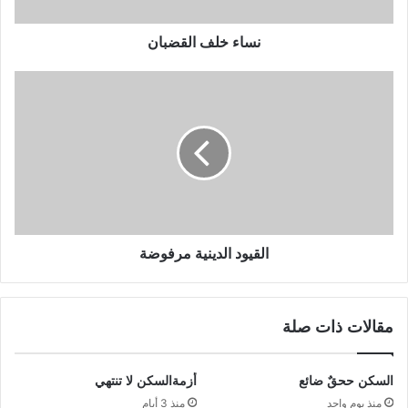
نساء خلف القضبان
القيود الدينية مرفوضة
مقالات ذات صلة
السكن ححقٌ ضائع
أزمةالسكن لا تنتهي
منذ يوم واحد
منذ 3 أيام