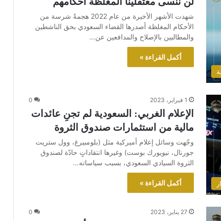
لن ننسى معتقلينا المغلظة أحكامهم
شهدت الأشهر الأخيرة من عام 2022 هجمةً شرسة من
الأحكام المغلظة أصدرها القضاء السعودي بحق الناشطين
والمطالبين بالإصلاح والمدافعين عن…
أكمل القراءة »
ة
1 فبراير، 2023
0
الإعلام الغربي: السعودية لم تجنِ عائدات
مالية من استثمارات صندوق الثروة
وجّهت وسائل إعلام أميركية مثل (بلومبيرغ، وول ستريت
جورنال، نيويورك بوست) وغيرها انتقاداتٍ حادّة لصندوق
الثروة السيادي السعودي، بسبب سياساته…
أكمل القراءة »
ر
27 يناير، 2023
0