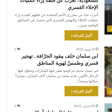
للسعودية: نعرب عن قلقنا إزاء عمليات
الإخلاء القسري
أعربَ عددٌ من مقرري الأمم المتحدة عن قلقهم الشديد إزاء
عمليات الإخلاء والتهجير القسري التي تحصل في المناطق
الواقعة ضمن…
ر
أكمل القراءة »
22 يونيو، 2023
0
ابن سلمان خلف مِقود الجرّافة.. تهجير
قسري وطمسٌ لهوية المناطق
في سبيل مدينةٍ مزعومةٍ تطير فيها السيارات ويتجوّل فيها
الرجال الآليين، هدمَ محمد بن سلمان آلاف المنازل، مشرّداً
سكانها ومبعداً…
أكمل القراءة »
ة
20 فبراير، 2023
0