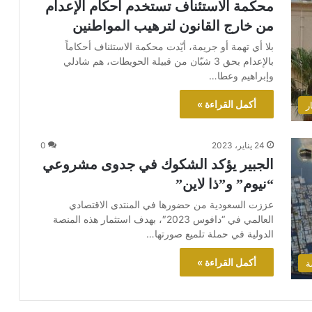
محكمة الاستئناف تستخدم أحكام الإعدام
من خارج القانون لترهيب المواطنين
بلا أي تهمة أو جريمة، أيّدت محكمة الاستئناف أحكاماً
بالإعدام بحق 3 شبّان من قبيلة الحويطات، هم شادلي
وإبراهيم وعطا…
أكمل القراءة »
ر
24 يناير، 2023
0
الجبير يؤكد الشكوك في جدوى مشروعي
“نيوم” و”ذا لاين”
عززت السعودية من حضورها في المنتدى الاقتصادي
العالمي في “دافوس 2023″، بهدف استثمار هذه المنصة
الدولية في حملة تلميع صورتها…
أكمل القراءة »
ة