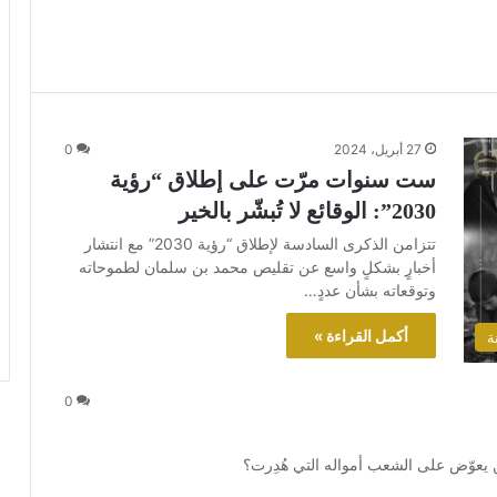
27 أبريل، 2024
0
ست سنوات مرّت على إطلاق “رؤية
2030”: الوقائع لا تُبشّر بالخير
تتزامن الذكرى السادسة لإطلاق “رؤية 2030” مع انتشار
أخبارٍ بشكلٍ واسع عن تقليص محمد بن سلمان لطموحاته
وتوقعاته بشأن عددٍ…
أكمل القراءة »
ة
0
يعوّض على الشعب أمواله التي هُدِرت؟