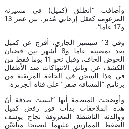
وأضافت “انطلق (كميل) في مسيرته
المزعومة كعقل إرهابي مُدبر، بين عمر 13
و17 عاما”.
وفي 13 سبتمبر الجاري، أفرج عن كميل
بعد تمضيته عاما و8 أشهر بين قضبان
الحوض الجاف، وقبل نحو 11 يوما فقط من
الكشف عن وثائق الانتهاكات ضد الأطفال
في هذا السجن في الحلقة المرتقبة من
برنامج “المسافة صفر” على قناة الجزيرة.
وأوضحت المنظمة أنها “ليست صدفة أنّ
هذه الملاحقات بدأت فور رفض كميل
ووالدته الناشطة المعروفة نجاح يوسف
الضغط الممارس عليهما ليصبحا مبلغَيْن