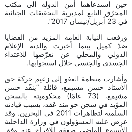
حين استدعاهما أمن الدولة إلى مكتب
المحرّق التابع لمديرية التحقيقات الجنائية
في 23 أبريل/نيسان 2017”.
ورفعت النيابة العامة المزيد من القضايا
ضدّ كميل بينما أخبرت والدته الإعلام
الدولي والمحلي عن تعرّضها للاعتداء
الجسدي والجنسي خلال استجوابها.
وأشارت منظمة العفو إلى زعيم حركة حق
الأستاذ حسن مشيمع، قائلة “ينفّذ حسن
مشيمع، (73 عامًا) محكوميته بالسجن
المؤبد في سجن جو منذ عَقد، بسبب قيادته
السلمية لتظاهرات 2011 في البحرين. وقد
عرض عليه المسؤولون في وزارة الداخلية
الأسبوع الماضي صفقة للإفراج عنه وفق