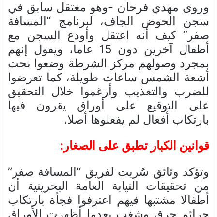
وروى مهدي فرحان -وهو معتقل سابق في
سجن الحوض الجاف، لبرنامج “المسافة
صفر” كيف أنه اعتقل وأودع السجن مع
أطفال آخرين دون 15 عاما، ويقول إنهم
بمجرد وصولهم مركز الشرطة وضعوا تحت
أشعة الشمس ساعات طويلة، كما تعرضوا
للضرب والتعذيب وأرغموا خلال التحقيق
على التوقيع على أوراق يقرون فيها
بارتكاب أفعال لم يفعلوها أصلا.
قوانين الكبار تطبق على الصغار:
وتؤكد وثائق سُربت لفريق “المسافة صفر”
من تحقيقات النيابة العامة البحرينية أن
أطفالا مشتبها فيهم اعترفوا فجأة بارتكاب
جرائم حرق وشغب بعدما أظهرت الأوراق