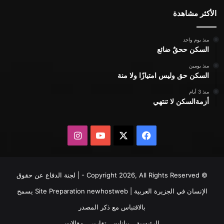
الأكثر مشاهدة
منذ يوم واحد
السكن ححقٌ ضائع
منذ يومين
السكن حق وليس امتيازًا ولا منة
منذ 3 أيام
أزمةالسكن لا تنتهي
X
فيسبوك
يوتيوب
انستقرام
© Copyright 2026, All Rights Reserved - | لجنة الدفاع عن حقوق
الإنسان في الجزيرة العربية | Site Preparation
newhostweb
يسمح
بالاقتباس مع ذكر المصدر
الرئيسية
بيانات
تقارير
مقالات