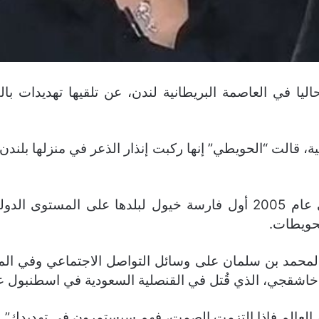
يا في العاصمة البريطانية لندن، عن تلقيها تهديدات با
ية، قالت “الحويطي” إنها ركبت إنذار الذعر في منزلها بلندن 
وذكرت علياء (36 عامًا) والتي أصبحت في عام 2005 أول فارسة خيول لبلد
لحويطات.
لمحمد بن سلمان على وسائل التواصل الاجتماعي وفي المقا
ي، الذي قُتل في القنصلية السعودية في اسطنبول عام 18
العالم فإذا التزمت الصمت، فهم سيستمرون في تهديدك”.