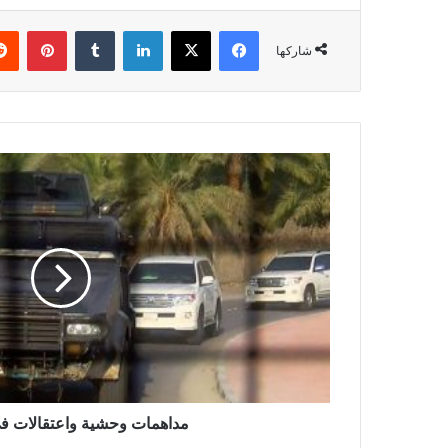
فيسبوك
X
لينكدإن
بينتي
شاركها
مداهمات وحشية واعتقالات في