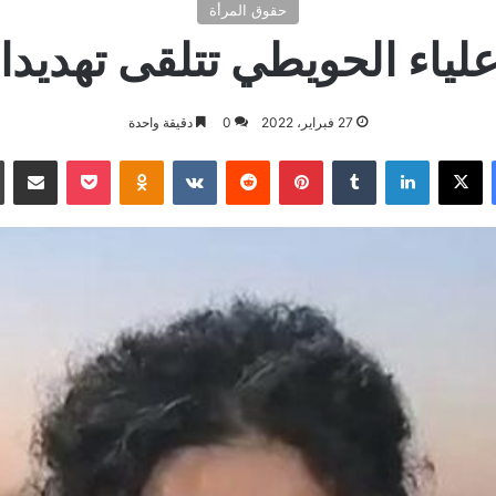
حقوق المرأة
لياء الحويطي تتلقى تهديدا
27 فبراير، 2022
0
دقيقة واحدة
فيسبوك
X
لينكدإن
بينتيريست
بوكيت
Odnoklassniki
مشاركة ع