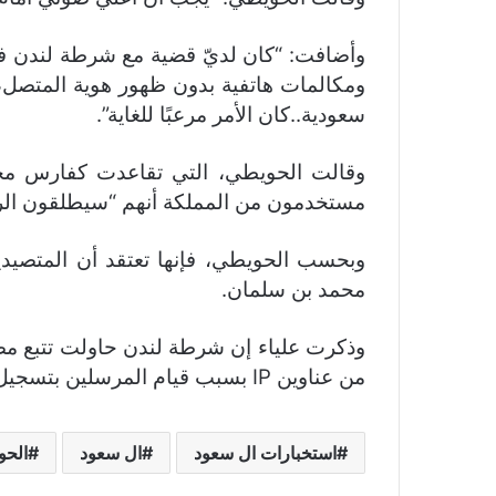
ومكالمات هاتفية بدون ظهور هوية المتصل، ح
سعودية..كان الأمر مرعبًا للغاية”.
مستخدمون من المملكة أنهم “سيطلقون ا
وبحسب الحويطي، فإنها تعتقد أن المتصيد
محمد بن سلمان.
وذكرت علياء إن شرطة لندن حاولت تتبع مصد
من عناوين IP بسبب قيام المرسلين بتسجيل الدخول في مقهى “كوستا” ومطعم “ماكدونالدز” وأماكن أخرى في بريطانيا.
استخبارات ال سعود
ال سعود
الحو