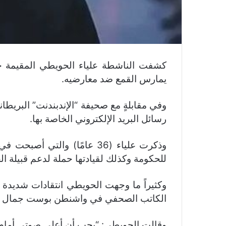
كشفت الناشطة علياء الحويطي المقيمة حال
يمارس القمع ضد معارضيه.
وفي مقابلةٍ مع صحيفة “الإندبندنت” البريطان
رسائل البريد الإلكتروني الخاصة بها.
للحكومة وكذلك لقيادتها حملة لدعم قبيلة ا
وكثيراً ما وجهت الحويطي انتقادات شديدة 
الكاتب الصحفي في واشنطن بوست جمال خاشقج
وقالت الحويطي: “يجب أن أعلي صوتي أمام 