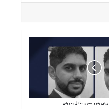
حريني يقرر سجن طفل بحريني