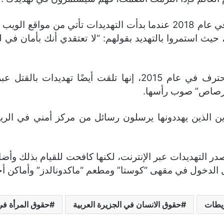
وأضافت: “كان لديّ قضية مع شرطة لندن في عام 2018 عندما بدأت التهديد
يث استمروا بالتهديد بقولهم: “لا تعتقدي أنك بأمان في 
وقالت الحويطي، التي تقاعدت كفارس محترف في عام 2015، إنها 
لرصاص” صوب رأسها.
ين الذين يهددونها يرسلون رسائل من مركز أمني في الري
ر التهديدات عبر الإنترنت، لكنها كافحت للقيام بذلك و
يطات
حقوق الانسان في الجزيرة العربية
حقوق المرأة في 