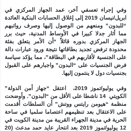
وفي إجراء تعسفي آخر، عمد الجهاز المركزي في
ابريل/نيسان 2019 إلى إغلاق الحسابات البنكية العائدة
“للبدون” ومنعهم من الوصول إليها وصرف رواتبهم
مما أثار جدلا كبيرا في الأوساط المدنية، حيث برر
الجهاز المركزي بدوره قائلاً “أن الأمر يتعلق بفئة
محدودة ترفض تجديد بطاقاتها نتيجة ورود عبارات دالة
على الجنسية لأقاربهم في البطاقة”، مما يؤكد سياسة
فرض الجنسيات على “البدون” واجبارهم على القبول
بجنسيات دول لا ينتمون إليها.
وفي يوليو/تموز 2019، اعتقل “جهاز أمن الدولة”
الكويتي 14 ناشطا على الأقل من “البدون”. وأوضحت
منظمة “هيومن رايتس ووتش” أن السلطات أقدمت
على الاعتقال بعد تنظيمهم اعتصاما سلميا في ساحة
الحرية في مدينة الجهراء القريبة من مدينة الكويت في
12 يوليو/تموز 2019 بعد انتحار عايد حمد مدعث (20