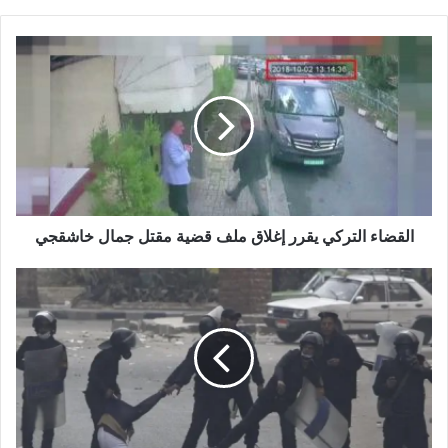
القضاء التركي يقرر إغلاق ملف قضية مقتل جمال خاشقجي