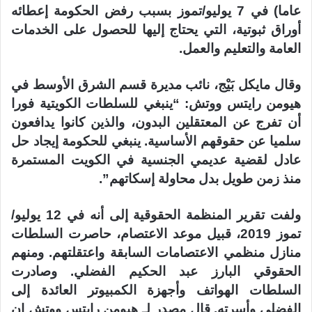
عاما) في 7 يوليو/تموز بسبب رفض الحكومة إعطائه
أوراق ثبوتية، التي يحتاج إليها للحصول على الخدمات
العامة والتعليم والعمل.
وقال مايكل بَيْج، نائب مديرة قسم الشرق الأوسط في
هيومن رايتس ووتش: “ينبغي للسلطات الكويتية فورا
أن تفرج عن المعتقلين البدون، والذين كانوا يدافعون
سلميا عن حقوقهم الأساسية. ينبغي للحكومة إيجاد حل
عادل لقضية عديمي الجنسية في الكويت المستمرة
منذ زمن طويل بدل محاولة إسكاتهم”.
ولفت تقرير المنظمة الحقوقية إلى أنه في 12 يوليو/
تموز 2019، قبيل موعد الاعتصام، حاصرت السلطات
منازل منظمي الاعتصامات السابقة واعتقلتهم. ومنهم
الحقوقي البارز عبد الحكيم الفضلي. وصادرت
السلطات الهواتف وأجهزة الكمبيوتر العائدة إلى
الفضلي وأسرته. قال مصدر لـ هيومن رايتس ووتش إن