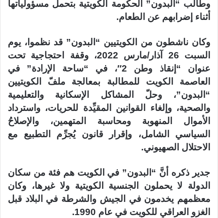
وطالب “البدون” الحكومة الكويتية بتحمل مسؤولياتها
أثناء إضرابهم عن الطعام.
وكان ناشطون من الكويتيين “البدون” قد نظموا، يوم
السبت 26 آذار/مارس 2022، وقفة احتجاجية تحت
عنوان “إنقاذ وطن 2″، في “ساحة الإرادة” في
العاصمة الكويت للمطالبة بمعالجة ملفّ الكويتيين
“البدون”، وحلّ المشاكل الإسكانية والتعليمية
والصحية، وإلغاء القوانين المقيِّدة للحريات، واسترداد
الأموال المنهوبة ومحاسبة المتهمين، والإصلاحُ
السياسي الشامل، وإقرار قانون يُجرِّم التطبيع مع
الاحتلال الصهيوني.
جدير ذكره أنَّ “البدون” في الكويت هم فئة من سكان
الدولة لا يحملون الجنسية الكويتية ولا غيرها، وكان
معظمهم يخدمون في ​الجيش​ والشرطة في البلاد قبل
الغزو العراقي للكويت في عام 1990.