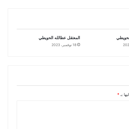
الحويطي
المعتقل عطالله الحويطي
18 نوفمبر، 2023
يها بـ
*