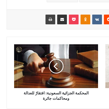
ريست
بوكيت
Odnoklassniki
مشاركة عبر البريد
طباعة
المحكمة الجزائية السعودية: افتقارٌ للعدالة
ومحاكمات جائرة