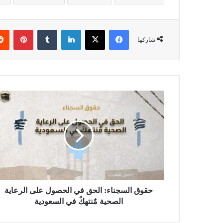
فيسبوك
X
لينكدإن
بينتي
شاركها
حقوق السجناء: الحق في الحصول على الرعاية
الصحية مٌنتهكٌ في السعودية