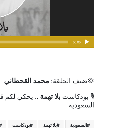
00:00
محمد القحطاني
💢ضيف الحلقة:
بلا تهمة
🎙 بو
دكاست
.. يحكي لكم 
السعودية
السعودية
بلا تهمة
بودكاست