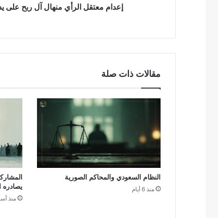
إعدام معتقل الرأي منهال آل ربح على ي
مقالات ذات صلة
النظام السعودي والمحاكم الصورية
المشاركة
يصادره 
منذ 6 أيام
منذ أس