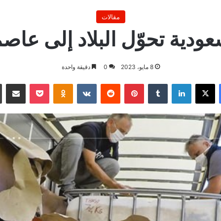
مقالات
ودية تحوّل البلاد إلى عاص
8 مايو، 2023
0
دقيقة واحدة
فيسبوك
X
لينكدإن
بينتيريست
بوكيت
Odnoklassniki
مشاركة ع