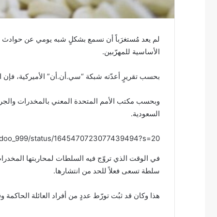
لم يعد مُستغرَباً أن نسمع بشكلٍ شبه يومي عن حوادث
الأساسية للمهرّبين.
بحسب تقريرٍ أعدّته شبكة “سي.أن.أن” الأميركية، فإن ا
السعودية.
m/sdoo_999/status/1645470723077439494?s=20
في الوقت الذي تروّج فيه السلطات لمحاربتها المخدر
سلطة تسعى فعلاً للحد من انتشارها.
هذا وكان قد ثبُت تورّط عددٍ من أفراد العائلة الحاكمة 