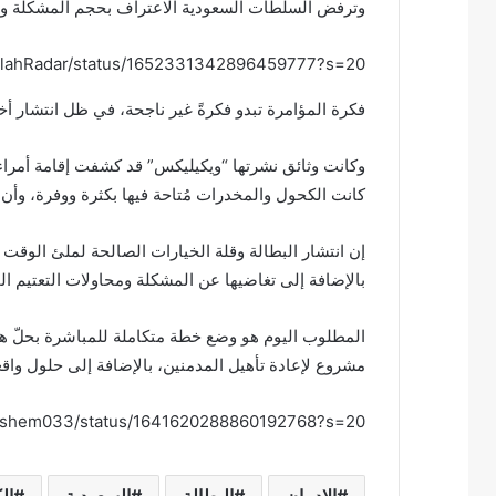
وترفض السلطات السعودية الاعتراف بحجم المشكلة وخطور
/IslahRadar/status/1652331342896459777?s=20
فكرة المؤامرة تبدو فكرةً غير ناجحة، في ظل انتشار أخبا
وكانت وثائق نشرتها “ويكيليكس” قد كشفت إقامة أمراء 
كانت الكحول والمخدرات مُتاحة فيها بكثرة ووفرة، وأن ه
إن انتشار البطالة وقلة الخيارات الصالحة لملئ الوق
بالإضافة إلى تغاضيها عن المشكلة ومحاولات التعتيم 
المطلوب اليوم هو وضع خطة متكاملة للمباشرة بحلّ هذه
مشروع لإعادة تأهيل المدمنين، بالإضافة إلى حلول واقع
lihashem033/status/1641620288860192768?s=20
الإدمان
البطالة
السعودية
ال