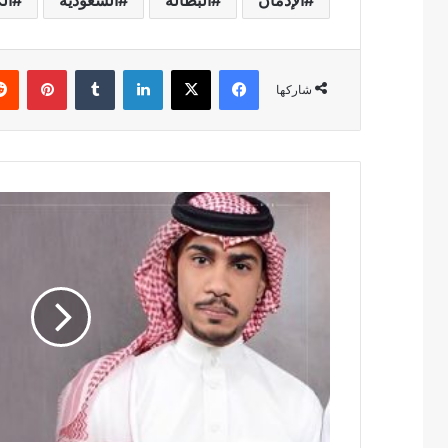
فيسبوك
X
لينكدإن
بينتي
شاركها