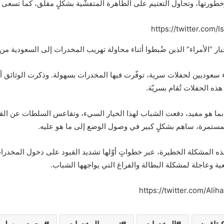
تها، وتحاول التعتيم على الظاهرة المتفشّية بشكلٍ مقلق، كما تسعى للترو
https://twitter.com
ر “الأمراء” الذين ضُبطوا أثناء محاولة تهريب المخدرات إلى السعودية من ع
سعوديين لحفلات سرية، توفّرت فيها المخدرات بسهولة. وذكرت الوثائق أن ه
ذه الحفلات تُقام بسريّة.
ت بما هو مفيد، دفعت الشباب لهذا الخيار السيء، وتقاعس السلطات عن ال
المستمرة، ساهم بشكلٍ كبير في وصول الوضع إلى ما هو عليه.
 المشكلة الخطيرة، عبر خطواتٍ أوّلها تشديد القيود على دخول المخدرات 
ية وعاجلة لمشكلة البطالة والفراغ التي يواجهها الشباب.
https://twitter.com/A
كبتاغون
المخدرات
تهريب المخدرات
محمد بن سلم