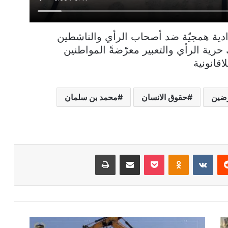
دية همجيّة ضد أصحاب الرأي والناشطين
حرية الرأي والتعبير معرّضةً المواطنين
اقانونية
رضين
حقوق الانسان
محمد بن سلمان
ريست
بوكيت
Odnoklassniki
مشاركة عبر البريد
طباعة