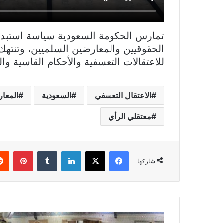
تمارس الحكومة السعودية سياسة استبدا
الحقوقيين والمعارضين السلميين، وتنتهك 
للاعتقالات التعسفية والأحكام القاسية والل
الاعتقال التعسفي
السعودية
المعا
معتقلي الرأي
فيسبوك
X
لينكدإن
بينتي
شاركها