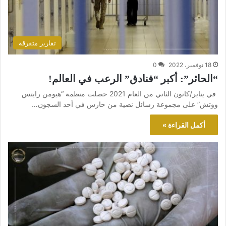
تقارير متفرقة
18 نوفمبر، 2022
0
“الحائر”: أكبر “فنادق” الرعب في العالم!
في يناير/كانون الثاني من العام 2021 حصلت منظمة “هيومن رايتس
ووتش” على مجموعة رسائل نصية من حارس في أحد السجون…
أكمل القراءة »