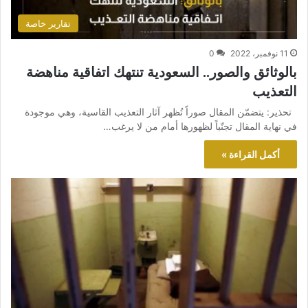
تقارير خاصة
11 نوفمبر، 2022
0
بالوثائق والصور.. السعودية تنتهك اتفاقية مناهضة
التعذيب
تحذير: يتضمّن المقال صوراً تُظهر آثار التعذيب القاسية، وهي موجودة
في نهاية المقال تجنّباً لظهورها أمام من لا يرغب…
أكمل القراءة »