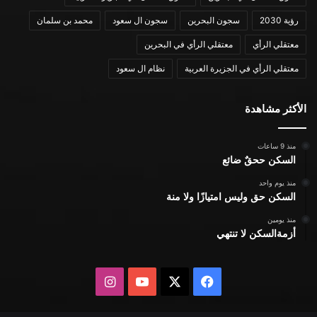
رؤية 2030
سجون البحرين
سجون ال سعود
محمد بن سلمان
معتقلي الرأي
معتقلي الرأي في البحرين
معتقلي الرأي في الجزيرة العربية
نظام ال سعود
الأكثر مشاهدة
منذ 9 ساعات
السكن ححقٌ ضائع
منذ يوم واحد
السكن حق وليس امتيازًا ولا منة
منذ يومين
أزمةالسكن لا تنتهي
X
فيسبوك
يوتيوب
انستقرام