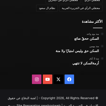
معتقلي الرأي في الجزيرة العربية
نظام ال سعود
الأكثر مشاهدة
منذ يوم واحد
السكن ححقٌ ضائع
منذ يومين
السكن حق وليس امتيازًا ولا منة
منذ 3 أيام
أزمةالسكن لا تنتهي
X
فيسبوك
يوتيوب
انستقرام
© Copyright 2026, All Rights Reserved - | لجنة الدفاع عن حقوق
الإنسان في الجزيرة العربية | Site Preparation
newhostweb
يسمح