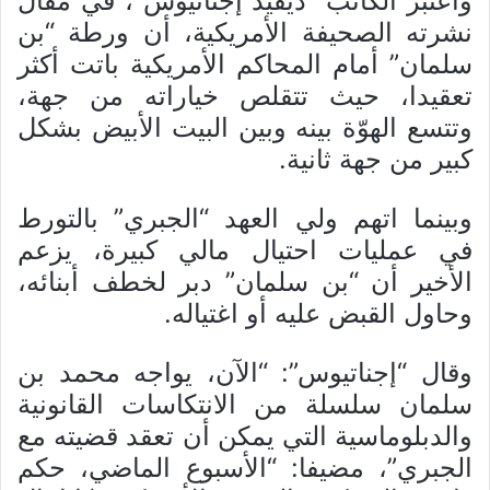
واعتبر الكاتب “ديفيد إجناتيوس”، في مقال
نشرته الصحيفة الأمريكية، أن ورطة “بن
سلمان” أمام المحاكم الأمريكية باتت أكثر
تعقيدا، حيث تتقلص خياراته من جهة،
وتتسع الهوّة بينه وبين البيت الأبيض بشكل
كبير من جهة ثانية.
وبينما اتهم ولي العهد “الجبري” بالتورط
في عمليات احتيال مالي كبيرة، يزعم
الأخير أن “بن سلمان” دبر لخطف أبنائه،
وحاول القبض عليه أو اغتياله.
وقال “إجناتيوس”: “الآن، يواجه محمد بن
سلمان سلسلة من الانتكاسات القانونية
والدبلوماسية التي يمكن أن تعقد قضيته مع
الجبري”، مضيفا: “الأسبوع الماضي، حكم