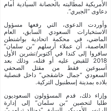
الأمريكية لمطالبته بالحصانة السيادية أمام
دعاوى “الجبري”.
وأوردت الدعوى، التي رفعها مسؤول
الاستخبارات السعودي السابق، العام
الماضي، في محكمة اتحادية بواشنطن
العاصمة، أن عملاء أرسلهم “بن سلمان”
سافروا إلى كندا في أكتوبر/تشرين الأول
2018 للقبض عليه أو قتله، وذلك بعد
أسبوعين فقط من مقتل الصحفي
السعودي “جمال خاشقجي” داخل قنصلية
بلاده بمدينة إسطنبول التركية.
وإزاء ذلك، قدم المسؤولون السعوديون
طلبا لتحصين “بن سلمان” إلى إدارة
الرئيس الأمريكي السابق “دونالد ترامب”،