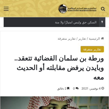
بحث عن
الق
السكن حق وليس امتيازًا ولا منة
الرئيسية
/
تقارير
/
تقارير متفرقة
تقارير متفرقة
ورطة بن سلمان القضائية تتعقد..
وبايدن يرفض مقابلته أو الحديث
معه
4 نوفمبر، 2021
0
2 دقائق