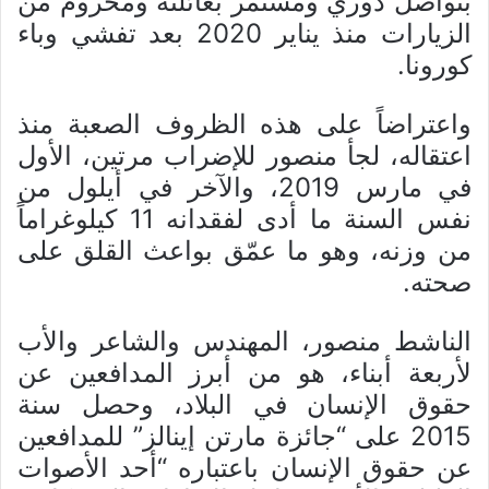
بتواصل دوري ومستمر بعائلته ومحروم من
الزيارات منذ يناير 2020 بعد تفشي وباء
كورونا.
واعتراضاً على هذه الظروف الصعبة منذ
اعتقاله، لجأ منصور للإضراب مرتين، الأول
في مارس 2019، والآخر في أيلول من
نفس السنة ما أدى لفقدانه 11 كيلوغراماً
من وزنه، وهو ما عمّق بواعث القلق على
صحته.
الناشط منصور، المهندس والشاعر والأب
لأربعة أبناء، هو من أبرز المدافعين عن
حقوق الإنسان في البلاد، وحصل سنة
2015 على “جائزة مارتن إينالز” للمدافعين
عن حقوق الإنسان باعتباره “أحد الأصوات