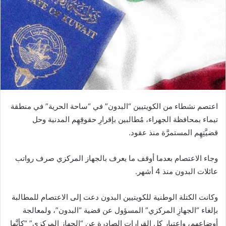
اعتصم نشطاء من الكويتيين “البدون” في “ساحة الحرية” في منطقة
تيماء بمحافظة الجهراء، مُطالبين بإقرارِ حقوقِهِم المدنية وحل
قضيَّتِهِم المستمرَّة منذ عقود.
وجاء الاعتصام بعدما أوقف ما يعرف بالجهاز المركزي صرف رواتب
عائلات البدون منذ 4 أشهر.
وكانت الكتلة الوطنية للكويتيين البدون دعت إلى الاعتصام للمطالبة
بإلغاء “الجهازِ المركزي” المسؤول عن قضية “البدون”، ولمعالجة
أوضاعهِم، واعتبارِ كل القرارات الصادرة عنِ “الجهاز المركزي” “كأنَّها