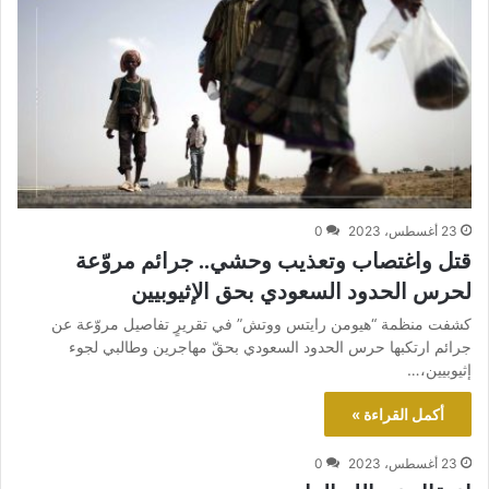
23 أغسطس، 2023
0
قتل واغتصاب وتعذيب وحشي.. جرائم مروّعة
لحرس الحدود السعودي بحق الإثيوبيين
كشفت منظمة “هيومن رايتس ووتش” في تقريرٍ تفاصيل مروّعة عن
جرائم ارتكبها حرس الحدود السعودي بحقّ مهاجرين وطالبي لجوء
إثيوبيين،…
أكمل القراءة »
23 أغسطس، 2023
0