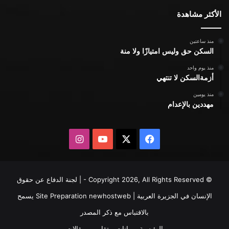
الأكثر مشاهدة
منذ ساعتين
السكن حق وليس امتيازًا ولا منة
منذ يوم واحد
أزمةالسكن لا تنتهي
منذ يومين
مهددين بالإعدام
X
فيسبوك
يوتيوب
انستقرام
© Copyright 2026, All Rights Reserved - | لجنة الدفاع عن حقوق
الإنسان في الجزيرة العربية | Site Preparation
newhostweb
يسمح
بالاقتباس مع ذكر المصدر
الرئيسية
بيانات
تقارير
مقالات