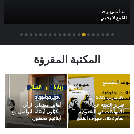
منذ أسبوع واحد
القمع لا يحمي
المكتبة المقرؤة
28 فبراير، 2023
22 يوليو، 2022
تقرير اللجنة عن
أهالي معتقلي الرأي
الانتهاكات في السعودية
مكبّلون أيضًا.. التواصل مع
لعام 2022: سيوف القمع
أبنائهم محظور.