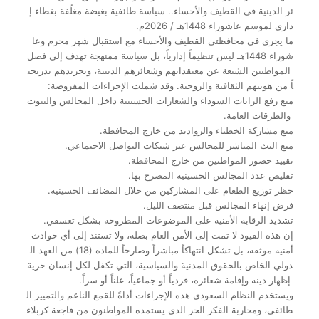
ئر الدينية في القطيف والأحساء.. سياسة طائفية بغيضة مغلّفة بغطاء إ
داري لموسم عاشوراء 1448هـ / 2026م.
ما يجري في محافظتي القطيف والأحساء مع استقبال شهر محرم وعا
شوراء 1448هـ ليس تنظيماً إدارياً، بل سياسة ممنهجة تهدف إلى فصل
المواطنين الشيعة عن معتقداتهم وشعائرهم الدينية، وتجريدهم تدريجي
اً من هويتهم الثقافية والروحية. وقد شملت الإجراءات المفروضة:
منع رفع الرايات السوداء والشعارات الحسينية داخل المجالس والبيوت
والطرقات العامة.
منع مشاركة الخطباء والرواديد من خارج المحافظة.
منع البث المباشر للمجالس عبر شبكات التواصل الاجتماعي.
تقييد حضور المواطنين من خارج المحافظة.
تقليص عدد المجالس الحسينية المصرح بها.
حظر توزيع الطعام على المشاركين من خلال المضائف الحسينية.
فرض إنهاء المجالس قبل منتصف الليل.
تشديد الرقابة الأمنية على الموضوعات المطروحة بشكل تعسفي.
إن هذه القيود لا تمت إلى الأمن العام بصلة، ولا تستند إلى أي حوادث
أمنية موثقة، بل تشكل انتهاكاً مباشراً وصارخاً للمادة (18) من العهد ال
دولي الخاص بالحقوق المدنية والسياسية، التي تكفل لكل إنسان حرية
إظهار دينه وإقامة شعائره، فردياً أو جماعياً، علناً أو سراً.
ويستخدم النظام السعودي هذه الإجراءات أداةً للقمع الناعم والتمييز ال
طائفي، ومحاربة الفكر الحر الذي يستمده المواطنون من فاجعة كربلاء