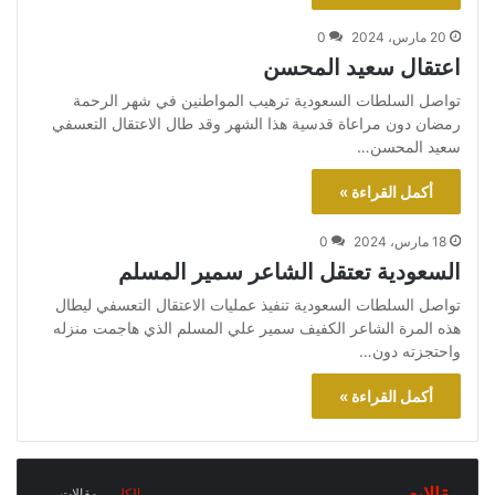
9
أنواع التعذيب
00:31
20 مارس، 2024
0
اعتقال سعيد المحسن
منذ التأسيس صنع آل سعود سجلاً بشعاً لحقوق
10
الإنسان
تواصل السلطات السعودية ترهيب المواطنين في شهر الرحمة
00:25
رمضان دون مراعاة قدسية هذا الشهر وقد طال الاعتقال التعسفي
سعيد المحسن…
نسيمة السادة
11
02:00
أكمل القراءة »
18 مارس، 2024
0
السعودية تعتقل الشاعر سمير المسلم
تواصل السلطات السعودية تنفيذ عمليات الاعتقال التعسفي ليطال
هذه المرة الشاعر الكفيف سمير علي المسلم الذي هاجمت منزله
واحتجزته دون…
أكمل القراءة »
الكل
مقالات