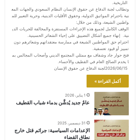
التاريخية.
وتطالب لجنة الدفاع عن حقوق الإنسان النظام السعودي والجهات المع
نية باحترام المواثيق الدولية، وحقوق الأقليات الدينية، وحرية التعبير للم
واطنين الشيعة، وذلك من خلال:
الوقف الكامل لجميع هذه الإجراءات المستفزة والمخالفة للحريات الدي
نية. إنهاء جميع أشكال التضييق على إحياء الشعائر الحسينية.
احترام حق المواطنين الشيعة في ممارسة معتقداتهم وشعائرهم دون
تمييز أو قيود تعسفية.
فتح حوار جاد وشفاف مع ممثلي المجتمع الديني وأصحاب المجالس بم
ا يخدم الصالح العام في القطيف والأحساء.
2026/06/15لجنة الدفاع عن حقوق الإنسان
أكمل القراءة »
1 يناير، 2026
عامٌ جديد يُدشَّن بدماء شباب القطيف
31 ديسمبر، 2025
الإعدامات السياسية: جرائم قتل خارج
نطاق القضاء