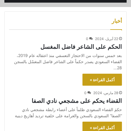
أنا محمد بن سلمان ... نعم قتلت خاشقجي
4
00:47
أخبار
يوم المعتقل العالمي
5
02:49
22 أبريل، 2024
0
الحكم على الشاعر فاضل المغسل
بعد خمس سنوات من الاحتجاز التعسفي منذ اعتقاله عام 2019،
أحمد المغسل - الحاج أبو عمران
6
02:16
القضاء السعودي يصدر حكماً على الشاعر فاضل المغسّل بالسجن
28…
أكمل القراءة »
شهداء تحت التعذيب
7
02:04
28 مارس، 2024
0
القضاء يحكم على مشجعي نادي الصفا
يخاف آل سعود من الفن الهادف
8
00:45
حكمَ القضاء السعودي ظلماً على أعضاء رابطة مشجعي نادي
“الصفا” السعودي بالسجن والغرامة على خلفية ترديد أهازيج دينية
أطفال في سجون بني سعود يتعرضون لشتى
أكمل القراءة »