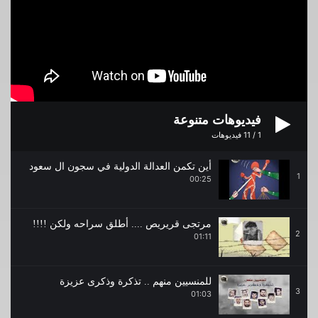
فيديوهات متنوعة
1
/
11
فيديوهات
أين تكمن العدالة الدولية في سجون ال سعود
1
00:25
مرتجى قريريص .... أطلق سراحه ولكن !!!!
2
01:11
للمنسيين منهم .. تذكرة وذكرى عزيزة
3
01:03